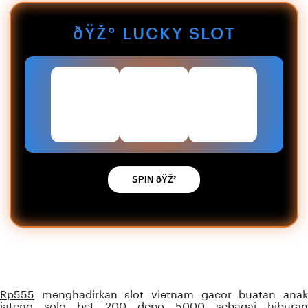
ðŸŽ° LUCKY SLOT
SPIN ðŸŽ²
Rp555
menghadirkan slot vietnam gacor buatan anak
jateng solo bet 200 depo 5000 sebagai hiburan