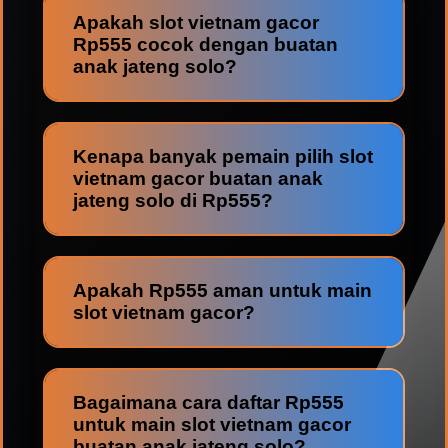
Apakah slot vietnam gacor
Rp555 cocok dengan buatan
anak jateng solo?
Kenapa banyak pemain pilih slot
vietnam gacor buatan anak
jateng solo di Rp555?
Apakah Rp555 aman untuk main
slot vietnam gacor?
Bagaimana cara daftar Rp555
untuk main slot vietnam gacor
buatan anak jateng solo?