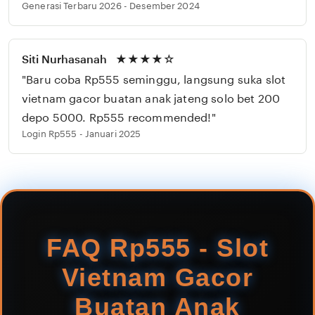
Generasi Terbaru 2026 - Desember 2024
Siti Nurhasanah
★★★★☆
"Baru coba Rp555 seminggu, langsung suka slot
vietnam gacor buatan anak jateng solo bet 200
depo 5000. Rp555 recommended!"
Login Rp555 - Januari 2025
Loading...
FAQ Rp555 - Slot
Vietnam Gacor
Buatan Anak